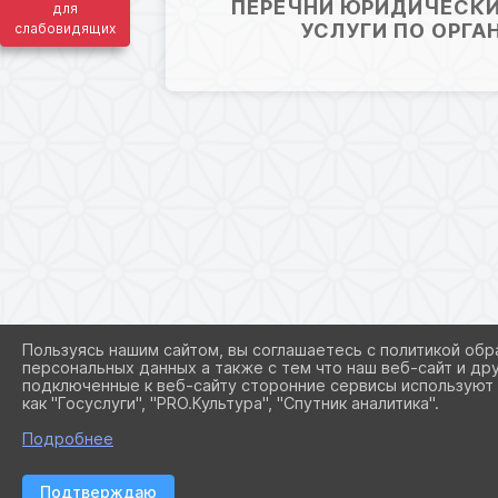
ПЕРЕЧНИ ЮРИДИЧЕСКИ
для
УСЛУГИ ПО ОРГ
слабовидящих
Пользуясь нашим сайтом, вы соглашаетесь с политикой обр
персональных данных а также с тем что наш веб-сайт и др
подключенные к веб-сайту сторонние сервисы используют 
как "Госуслуги", "PRO.Культура", "Спутник аналитика".
Подробнее
Подтверждаю