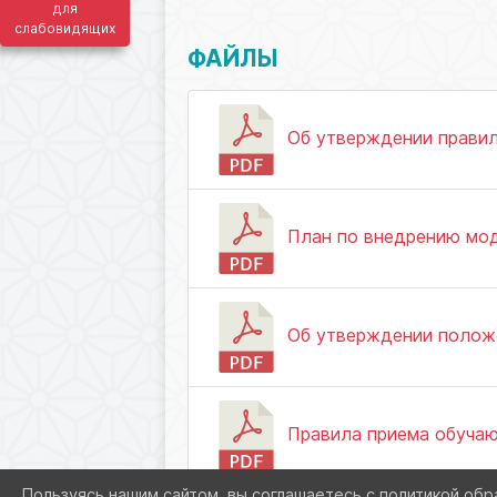
для
слабовидящих
ФАЙЛЫ
Об утверждении правил 
План по внедрению моде
Об утверждении положе
Правила приема обучающ
Пользуясь нашим сайтом, вы соглашаетесь с политикой обр