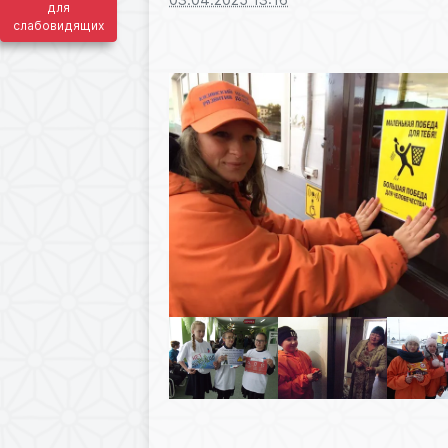
для
слабовидящих