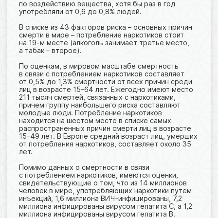
по воздействию вещества, хотя бы раз в год
употребляли от 0,6 до 0,8% людей.
В списке из 43 факторов риска – основных причин
смерти в мире – потребление наркотиков стоит
на 19-м месте (алкоголь занимает третье место,
а табак – второе).
По оценкам, в мировом масштабе смертность
в связи с потреблением наркотиков составляет
от 0,5% до 1,3% смертности от всех причин среди
лиц в возрасте 15-64 лет. Ежегодно имеют место
211 тысяч смертей, связанных с наркотиками,
причем группу наибольшего риска составляют
молодые люди. Потребление наркотиков
находится на шестом месте в списке самых
распространенных причин смерти лиц в возрасте
15-49 лет. В Европе средний возраст лиц, умерших
от потребления наркотиков, составляет около 35
лет.
Помимо данных о смертности в связи
с потреблением наркотиков, имеются оценки,
свидетельствующие о том, что из 14 миллионов
человек в мире, употребляющих наркотики путем
инъекций, 1,6 миллиона ВИЧ-инфицированы, 7,2
миллиона инфицированы вирусом гепатита C, а 1,2
миллиона инфицированы вирусом гепатита B.