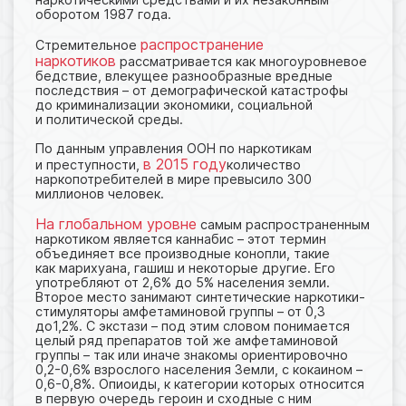
оборотом 1987 года.
распространение
Стремительное
наркотиков
рассматривается как многоуровневое
бедствие, влекущее разнообразные вредные
последствия – от демографической катастрофы
до криминализации экономики, социальной
и политической среды.
По данным управления ООН по наркотикам
в 2015 году
и преступности,
количество
наркопотребителей в мире превысило 300
миллионов человек.
На глобальном уровне
самым распространенным
наркотиком является каннабис – этот термин
объединяет все производные конопли, такие
как марихуана, гашиш и некоторые другие. Его
употребляют от 2,6% до 5% населения земли.
Второе место занимают синтетические наркотики-
стимуляторы амфетаминовой группы – от 0,3
до1,2%. С экстази – под этим словом понимается
целый ряд препаратов той же амфетаминовой
группы – так или иначе знакомы ориентировочно
0,2-0,6% взрослого населения Земли, с кокаином –
0,6-0,8%. Опиоиды, к категории которых относится
в первую очередь героин и сходные с ним