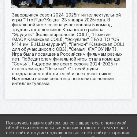
Завершился сезон 2024-2025гг интеллектуальной
игры "Что?Где?Когда" 23 января 2025года. В
финальной игре сезона участвовали 5 команд
трудовых коллективов Казанского района.
"Эрудиты" (Большеярковская СОШ), "Позитив"
(МАОУ Казанская СОШ), "Эскулапы" (ГБУЗ ТО "ОБ
№14 им. В.Н.Шанаурина"), "Легион" (Казанская ООШ
для обучающихся с ОВЗ), "Семья" (ГАПОУ ИМТ).
Игра была посвящена Российским фильмам разных
лет. Победителем финальной игры стала команда
"Семья". Лидером же всего сезона 2024-2025 гг
стала команда "Позитив". От всей души
поздравляем победителей и всех участников!
Надеемся новый сезон игр пополнится новыми
интеллектуалами.
Пользуясь нашим сайтом, вы соглашаетесь с политикой
обработки персональных данных а также с тем что наш
веб-сайт и другие подключенные к веб-сайту сторонние
2026 Г. KAZAN-CRD.RU