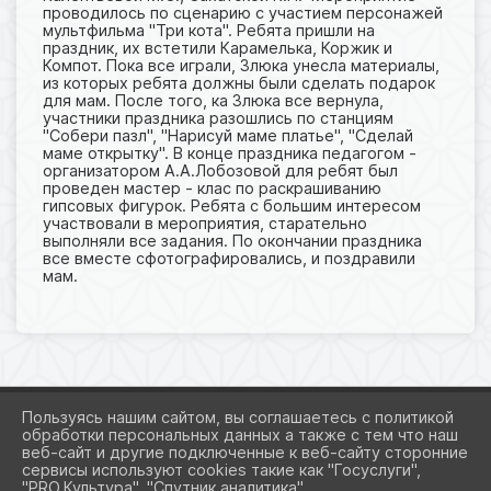
проводилось по сценарию с участием персонажей
мультфильма "Три кота". Ребята пришли на
праздник, их встетили Карамелька, Коржик и
Компот. Пока все играли, Злюка унесла материалы,
из которых ребята должны были сделать подарок
для мам. После того, ка Злюка все вернула,
участники праздника разошлись по станциям
"Собери пазл", "Нарисуй маме платье", "Сделай
маме открытку". В конце праздника педагогом -
организатором А.А.Лобозовой для ребят был
проведен мастер - клас по раскрашиванию
гипсовых фигурок. Ребята с большим интересом
участвовали в мероприятия, старательно
выполняли все задания. По окончании праздника
все вместе сфотографировались, и поздравили
мам.
Пользуясь нашим сайтом, вы соглашаетесь с политикой
обработки персональных данных а также с тем что наш
веб-сайт и другие подключенные к веб-сайту сторонние
2026 Г. KAZAN-CRD.RU
сервисы используют cookies такие как "Госуслуги",
ВХОД
"PRO.Культура", "Спутник аналитика".