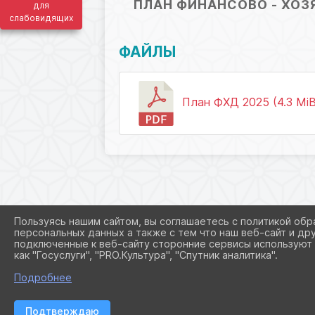
ПЛАН ФИНАНСОВО - ХОЗ
для
слабовидящих
ФАЙЛЫ
План ФХД 2025 (4.3 MiB
Пользуясь нашим сайтом, вы соглашаетесь с политикой обр
персональных данных а также с тем что наш веб-сайт и др
подключенные к веб-сайту сторонние сервисы используют 
как "Госуслуги", "PRO.Культура", "Спутник аналитика".
Подробнее
Подтверждаю