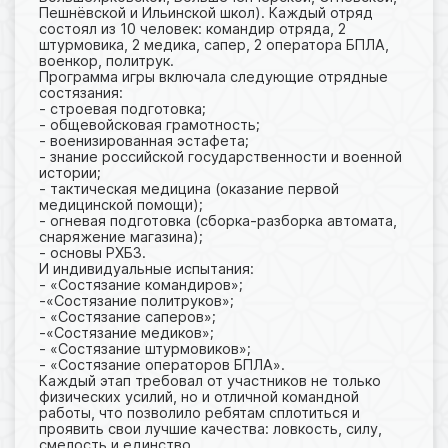
Пешнёвской и Ильинской школ). Каждый отряд
состоял из 10 человек: командир отряда, 2
штурмовика, 2 медика, сапер, 2 оператора БПЛА,
военкор, политрук.
Программа игры включала следующие отрядные
состязания:
- строевая подготовка;
- общевойсковая грамотность;
- военизированная эстафета;
- знание российской государственности и военной
истории;
- тактическая медицина (оказание первой
медицинской помощи);
- огневая подготовка (сборка-разборка автомата,
снаряжение магазина);
- основы РХБЗ.
И индивидуальные испытания:
- «Состязание командиров»;
-«Состязание политруков»;
- «Состязание саперов»;
-«Состязание медиков»;
- «Состязание штурмовиков»;
- «Состязание операторов БПЛА».
Каждый этап требовал от участников не только
физических усилий, но и отличной командной
работы, что позволило ребятам сплотиться и
проявить свои лучшие качества: ловкость, силу,
смелость и единство.