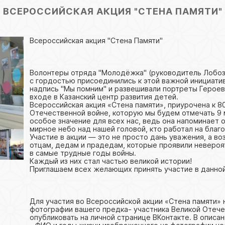
ВСЕРОССИЙСКАЯ АКЦИЯ "СТЕНА ПАМЯТИ"
Всероссийская акция "Стена Памяти"
Волонтеры отряда "Молодёжка" (руководитель Лобоз
с гордостью присоединились к этой важной инициати
надпись "Мы помним" и развешивали портреты Героев
входе в Казанский центр развития детей.
Всероссийская акция «Стена памяти», приурочена к 
Отечественной войне, которую мы будем отмечать 9 м
особое значение для всех нас, ведь она напоминает о
мирное небо над нашей головой, кто работал на благ
Участие в акции — это не просто дань уважения, а в
отцам, дедам и прадедам, которые проявили неверо
в самые трудные годы войны.
Каждый из них стал частью великой истории!
Приглашаем всех желающих принять участие в данной
Для участия во Всероссийской акции «Стена памяти»
фотографии вашего предка- участника Великой Отече
опубликовать на личной странице ВКонтакте. В описан