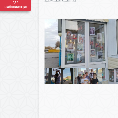
для
слабовидящих