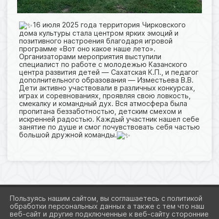
16 июля 2025 года территория Чирковского
дома культуры стала центром ярких эмоций и
позитивного настроения благодаря игровой
программе «Вот оно какое наше лето».
Организаторами мероприятия выступили
специалист по работе с молодежью Казанского
центра развития детей — Сахатская К.П., и педагог
дополнительного образования — Изместьева В.В.
Дети активно участвовали в различных конкурсах,
играх и соревнованиях, проявляя свою ловкость,
смекалку и командный дух. Вся атмосфера была
пропитана беззаботностью, детским смехом и
искренней радостью. Каждый участник нашел себе
занятие по душе и смог почувствовать себя частью
большой дружной команды.
Пользуясь нашим сайтом, вы соглашаетесь с политикой
обработки персональных данных а также с тем что наш
веб-сайт и другие подключенные к веб-сайту сторонние
2026 Г. KAZAN-CRD.RU