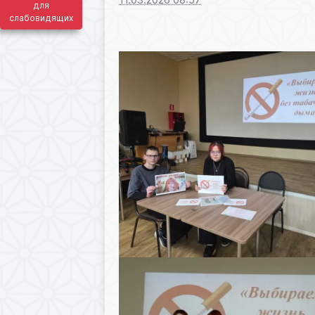
для
слабовидящих