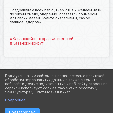
Поздравляем всех пап с Днём отца и желаем идти
по жизни смело, уверенно, оставаясь примером
для своих детей. Будьте счастливы и, самое
главное, здоровы!
#Казанскийцентрразвитиядетей
#Казанскийокруг
Пользуясь нашим сайтом, вы соглашаетесь с политикой
обработки персональных данных а также с тем что наш
веб-сайт и другие подключенные к веб-сайту сторонние
2026 Г. KAZAN-CRD.RU
сервисы используют cookies такие как "Госуслуги",
ВХОД
"PRO.Культура", "Спутник аналитика".
КАРТА САЙТА
ПОЛИТИКА ОБРАБОТКИ ПЕРСОНАЛЬНЫХ ДАННЫХ
Подробнее
СДЕЛАНО НА KUBCMS
Подтверждаю
РАЗРАБОТКА И ПОДДЕРЖКА