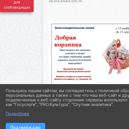
для
слабовидящих
Пользуясь нашим сайтом, вы соглашаетесь с политикой обр
персональных данных а также с тем что наш веб-сайт и др
подключенные к веб-сайту сторонние сервисы используют 
как "Госуслуги", "PRO.Культура", "Спутник аналитика".
Подробнее
Подтверждаю