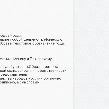
одов России!!!
тавляет собой цельную графическую
браз и текстовое обозначение года.
амятника Минину и Пожарскому —
а судьбу страны.Образ памятника
ской солидарности и преемственности
представителей
динства народов России» органично
подписью, а смысловым