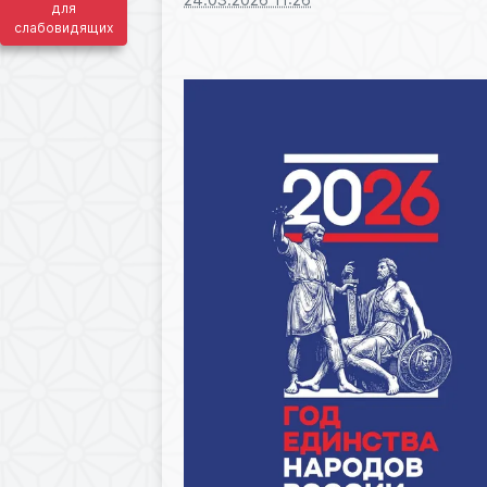
для
слабовидящих