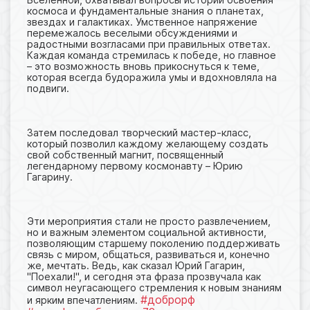
космоса и фундаментальные знания о планетах,
звездах и галактиках. Умственное напряжение
перемежалось веселыми обсуждениями и
радостными возгласами при правильных ответах.
Каждая команда стремилась к победе, но главное
– это возможность вновь прикоснуться к теме,
которая всегда будоражила умы и вдохновляла на
подвиги.
Затем последовал творческий мастер-класс,
который позволил каждому желающему создать
свой собственный магнит, посвященный
легендарному первому космонавту – Юрию
Гагарину.
Эти мероприятия стали не просто развлечением,
но и важным элементом социальной активности,
позволяющим старшему поколению поддерживать
связь с миром, общаться, развиваться и, конечно
же, мечтать. Ведь, как сказал Юрий Гагарин,
"Поехали!", и сегодня эта фраза прозвучала как
символ неугасающего стремления к новым знаниям
#доброрф
и ярким впечатлениям.