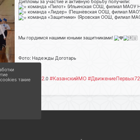
Дипломы за участие и активную борьбу получили:
команда «Пилот» (Ильинская СОШ, филиал МАОУ 
команда «Лидер» (Пешнёвская ООШ, филиал МАОУ
команда «Защитники» (Яровская ООШ, филиал МА
Мы гордимся нашими юными защитниками!
Фото: Надежды Доготарь
аботки
угие
#Зарница2
#КазанскийМО
#ДвижениеПервых7
.0
cookies такие