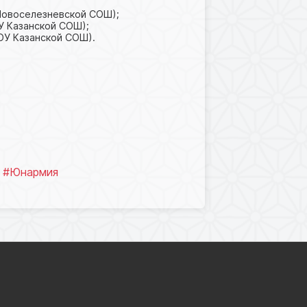
Новоселезневской СОШ);
 Казанской СОШ);
ОУ Казанской СОШ).
2
#Юнармия