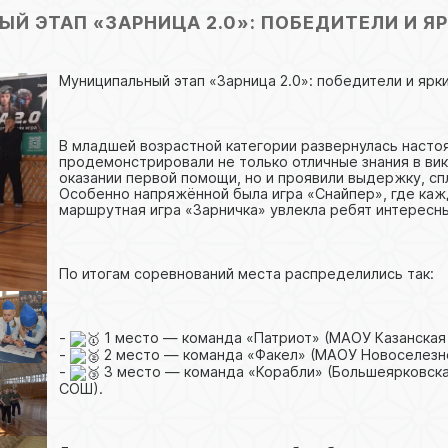
Й ЭТАП «ЗАРНИЦА 2.0»: ПОБЕДИТЕЛИ И Я
Муниципальный этап «Зарница 2.0»: победители и яр
В младшей возрастной категории развернулась насто
продемонстрировали не только отличные знания в ви
оказании первой помощи, но и проявили выдержку, сп
Особенно напряжённой была игра «Снайпер», где кажд
маршрутная игра «Зарничка» увлекла ребят интересн
По итогам соревнований места распределились так:
-
1 место — команда «Патриот» (МАОУ Казанская 
-
2 место — команда «Факел» (МАОУ Новоселезн
-
3 место — команда «Корабли» (Большеярковска
СОШ).