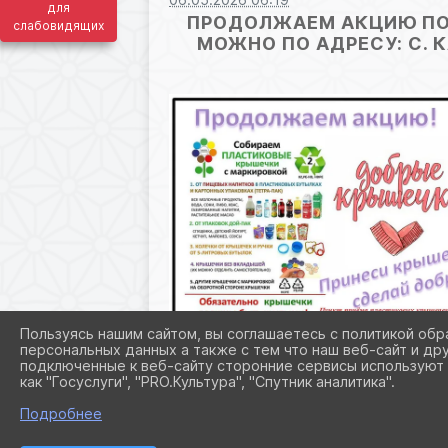
для
ПРОДОЛЖАЕМ АКЦИЮ ПО 
слабовидящих
МОЖНО ПО АДРЕСУ: С. К
Пользуясь нашим сайтом, вы соглашаетесь с политикой обр
персональных данных а также с тем что наш веб-сайт и др
подключенные к веб-сайту сторонние сервисы используют 
как "Госуслуги", "PRO.Культура", "Спутник аналитика".
Подробнее