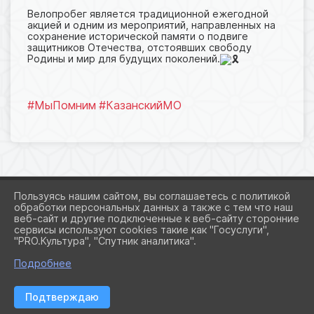
Велопробег является традиционной ежегодной
акцией и одним из мероприятий, направленных на
сохранение исторической памяти о подвиге
защитников Отечества, отстоявших свободу
Родины и мир для будущих поколений.
#МыПомним
#КазанскийМО
Пользуясь нашим сайтом, вы соглашаетесь с политикой
обработки персональных данных а также с тем что наш
веб-сайт и другие подключенные к веб-сайту сторонние
2026 Г. KAZAN-CRD.RU
сервисы используют cookies такие как "Госуслуги",
ВХОД
"PRO.Культура", "Спутник аналитика".
КАРТА САЙТА
ПОЛИТИКА ОБРАБОТКИ ПЕРСОНАЛЬНЫХ ДАННЫХ
Подробнее
СДЕЛАНО НА KUBCMS
Подтверждаю
РАЗРАБОТКА И ПОДДЕРЖКА