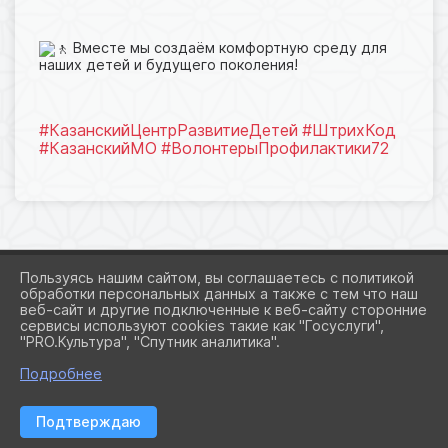
Вместе мы создаём комфортную среду для
наших детей и будущего поколения!
#КазанскийЦентрРазвитиеДетей
#ШтрихКод
#КазанскийМО
#ВолонтерыПрофилактики72
Пользуясь нашим сайтом, вы соглашаетесь с политикой
обработки персональных данных а также с тем что наш
веб-сайт и другие подключенные к веб-сайту сторонние
2026 Г. KAZAN-CRD.RU
сервисы используют cookies такие как "Госуслуги",
ВХОД
"PRO.Культура", "Спутник аналитика".
КАРТА САЙТА
ПОЛИТИКА ОБРАБОТКИ ПЕРСОНАЛЬНЫХ ДАННЫХ
Подробнее
СДЕЛАНО НА KUBCMS
Подтверждаю
РАЗРАБОТКА И ПОДДЕРЖКА